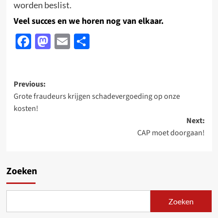
worden beslist.
Veel succes en we horen nog van elkaar.
Facebook
Mastodon
Email
Delen
Post
Previous:
Grote fraudeurs krijgen schadevergoeding op onze
navigation
kosten!
Next:
CAP moet doorgaan!
Zoeken
Zoeken