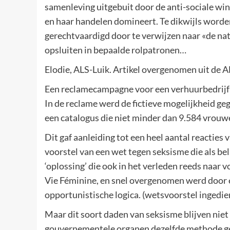
samenleving uitgebuit door de anti-sociale wins
en haar handelen domineert. Te dikwijls worde
gerechtvaardigd door te verwijzen naar «de nat
opsluiten in bepaalde rolpatronen…
Elodie, ALS-Luik. Artikel overgenomen uit de 
Een reclamecampagne voor een verhuurbedrijf v
In de reclame werd de fictieve mogelijkheid ge
een catalogus die niet minder dan 9.584 vrou
Dit gaf aanleiding tot een heel aantal reacties 
voorstel van een wet tegen seksisme die als be
‘oplossing’ die ook in het verleden reeds naar 
Vie Féminine, en snel overgenomen werd door en
opportunistische logica. (wetsvoorstel ingedie
Maar dit soort daden van seksisme blijven niet
gouvernementele organen dezelfde methode geb