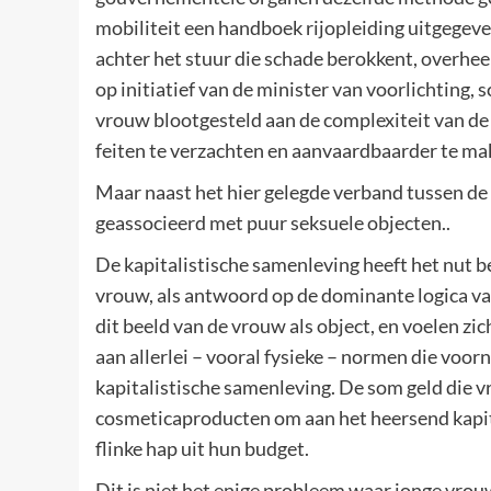
mobiliteit een handboek rijopleiding uitgegev
achter het stuur die schade berokkent, overhe
op initiatief van de minister van voorlichting,
vrouw blootgesteld aan de complexiteit van d
feiten te verzachten en aanvaardbaarder te ma
Maar naast het hier gelegde verband tussen d
geassocieerd met puur seksuele objecten..
De kapitalistische samenleving heeft het nut b
vrouw, als antwoord op de dominante logica v
dit beeld van de vrouw als object, en voelen z
aan allerlei – vooral fysieke – normen die voo
kapitalistische samenleving. De som geld die
cosmeticaproducten om aan het heersend kapita
flinke hap uit hun budget.
Dit is niet het enige probleem waar jonge vrou