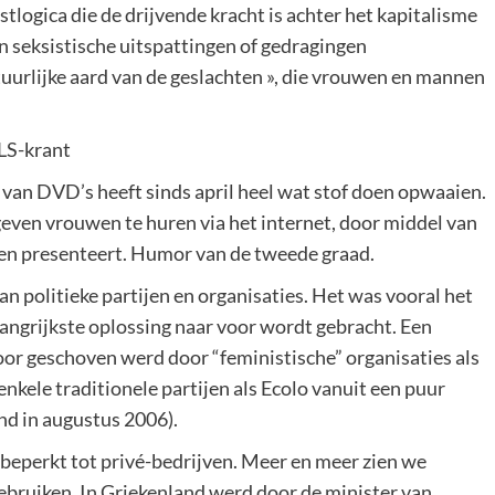
tlogica die de drijvende kracht is achter het kapitalisme
n seksistische uitspattingen of gedragingen
uurlijke aard van de geslachten », die vrouwen en mannen
ALS-krant
an DVD’s heeft sinds april heel wat stof doen opwaaien.
geven vrouwen te huren via het internet, door middel van
wen presenteert. Humor van de tweede graad.
van politieke partijen en organisaties. Het was vooral het
langrijkste oplossing naar voor wordt gebracht. Een
voor geschoven werd door “feministische” organisaties als
kele traditionele partijen als Ecolo vanuit een puur
nd in augustus 2006).
 beperkt tot privé-bedrijven. Meer en meer zien we
ruiken. In Griekenland werd door de minister van