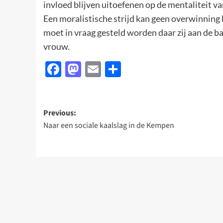
invloed blijven uitoefenen op de mentaliteit v
Een moralistische strijd kan geen overwinning
moet in vraag gesteld worden daar zij aan de b
vrouw.
Facebook
Mastodon
Email
Delen
Post
Previous:
Naar een sociale kaalslag in de Kempen
navigation