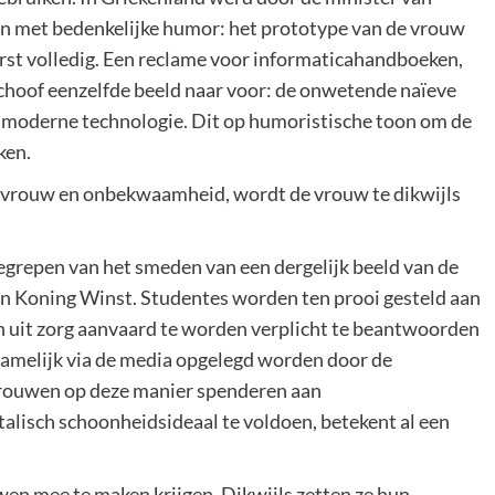
en met bedenkelijke humor: het prototype van de vrouw
erst volledig. Een reclame voor informaticahandboeken,
 schoof eenzelfde beeld naar voor: de onwetende naïeve
e moderne technologie. Dit op humoristische toon om de
ken.
e vrouw en onbekwaamheid, wordt de vrouw te dikwijls
egrepen van het smeden van een dergelijk beeld van de
an Koning Winst. Studentes worden ten prooi gesteld aan
ich uit zorg aanvaard te worden verplicht te beantwoorden
rnamelijk via de media opgelegd worden door de
 vrouwen op deze manier spenderen aan
lisch schoonheidsideaal te voldoen, betekent al een
wen mee te maken krijgen. Dikwijls zetten ze hun