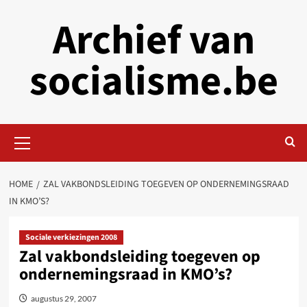
Skip
Archief van
to
content
socialisme.be
Primary
Menu
HOME
ZAL VAKBONDSLEIDING TOEGEVEN OP ONDERNEMINGSRAAD
IN KMO’S?
Sociale verkiezingen 2008
Zal vakbondsleiding toegeven op
ondernemingsraad in KMO’s?
augustus 29, 2007