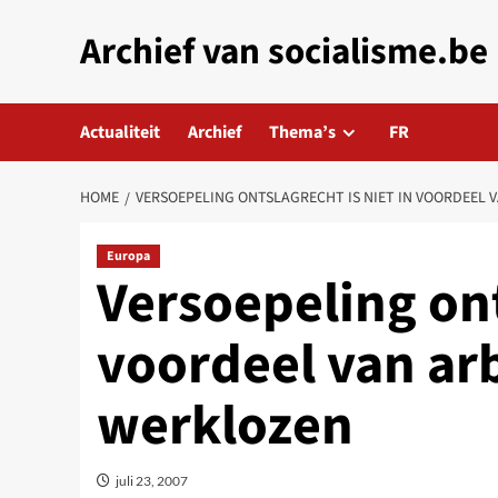
Skip
Archief van socialisme.be
to
content
Actualiteit
Archief
Thema’s
FR
HOME
VERSOEPELING ONTSLAGRECHT IS NIET IN VOORDEEL 
Europa
Versoepeling ont
voordeel van ar
werklozen
juli 23, 2007