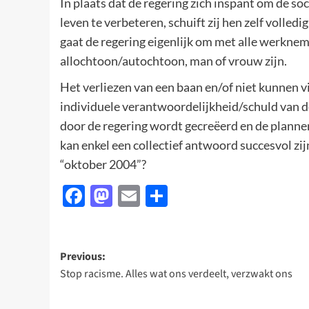
In plaats dat de regering zich inspant om de 
leven te verbeteren, schuift zij hen zelf volled
gaat de regering eigenlijk om met alle werkneme
allochtoon/autochtoon, man of vrouw zijn.
Het verliezen van een baan en/of niet kunnen v
individuele verantwoordelijkheid/schuld van d
door de regering wordt gecreëerd en de plannen
kan enkel een collectief antwoord succesvol zi
“oktober 2004”?
Facebook
Mastodon
Email
Delen
Post
Previous:
Stop racisme. Alles wat ons verdeelt, verzwakt ons
navigation