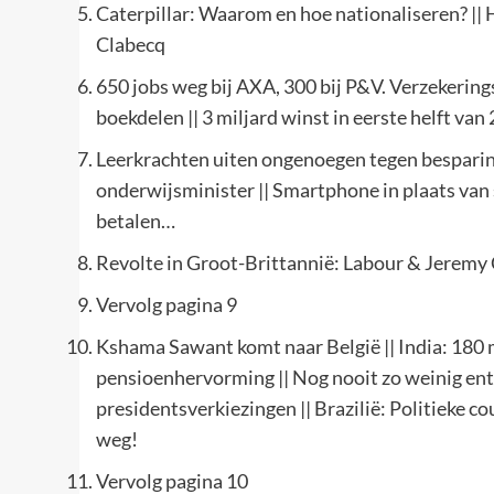
Caterpillar: Waarom en hoe nationaliseren? || 
Clabecq
650 jobs weg bij AXA, 300 bij P&V. Verzekerings
boekdelen || 3 miljard winst in eerste helft v
Leerkrachten uiten ongenoegen tegen besparing
onderwijsminister || Smartphone in plaats van 
betalen…
Revolte in Groot-Brittannië: Labour & Jeremy
Vervolg pagina 9
Kshama Sawant komt naar België || India: 180 mi
pensioenhervorming || Nog nooit zo weinig en
presidentsverkiezingen || Brazilië: Politieke 
weg!
Vervolg pagina 10