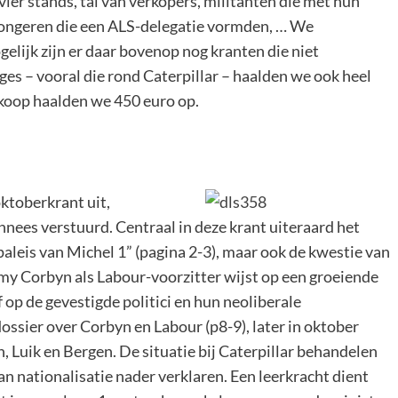
er stands, tal van verkopers, militanten die met hun
jongeren die een ALS-delegatie vormden, … We
lijk zijn er daar bovenop nog kranten die niet
es – vooral die rond Caterpillar – haalden we ook heel
rkoop haalden we 450 euro op.
ktoberkrant uit,
nees verstuurd. Centraal in deze krant uiteraard het
paleis van Michel 1” (pagina 2-3), maar ook de kwestie van
remy Corbyn als Labour-voorzitter wijst op een groeiende
f op de gevestigde politici en hun neoliberale
ssier over Corbyn en Labour (p8-9), later in oktober
, Luik en Bergen. De situatie bij Caterpillar behandelen
an nationalisatie nader verklaren. Een leerkracht dient