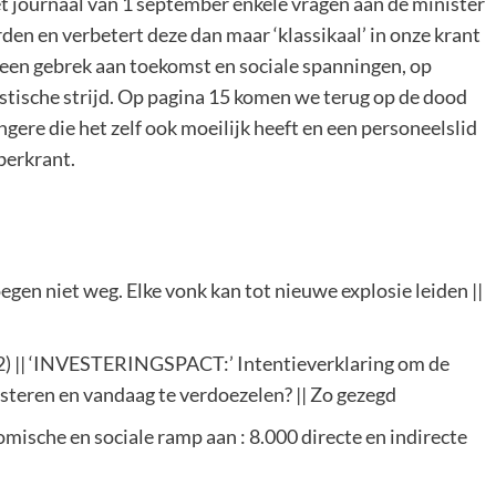
t journaal van 1 september enkele vragen aan de minister
en en verbetert deze dan maar ‘klassikaal’ in onze krant
t een gebrek aan toekomst en sociale spanningen, op
istische strijd. Op pagina 15 komen we terug op de dood
ngere die het zelf ook moeilijk heeft en een personeelslid
oberkrant.
en niet weg. Elke vonk kan tot nieuwe explosie leiden ||
 2) || ‘INVESTERINGSPACT:’ Intentieverklaring om de
steren en vandaag te verdoezelen? || Zo gezegd
nomische en sociale ramp aan : 8.000 directe en indirecte