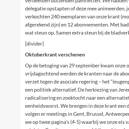
verdeelden duizenden pamfletten. We hadden vi
delegatie opstapten of deze mee animeerden, 
verkochten 240 exemplaren van onze krant (moge
afgerekend zijn) en 12 abonnementen. Met badg
wat steun op. Samen extra steun bij de bladve
[divider]
Oktoberkrant verschenen
Op de betoging van 29 september kwam onze o
vrijdagochtend werden de kranten naar de abon
verzet tegen de asociale regering – het “leugen
een politiek alternatief. De herkiezing van Je
radicalisering en zoektocht naar een alternatie
eenheidsworst. We brengen in deze krant een do
volgen er meetings in Gent, Brussel, Antwerpen
we op twee pagina’s (4-5) waarbij we onze eis v