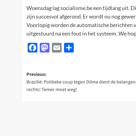
Woensdag lag socialisme.be een tijdlang uit.
zijn succesvol afgerond. Er wordt nu nog gewe
Voorlopig worden de automatische berichten via
uitgestuurd na een fout in het systeem. We hope
Facebook
Mastodon
Email
Delen
Post
Previous:
Brazilië: Politieke coup tegen Dilma dient de belangen
navigation
rechts! Temer moet weg!