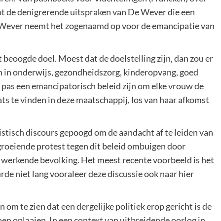
t de denigrerende uitspraken van De Wever die een
De Wever neemt het zogenaamd op voor de emancipatie van
beoogde doel. Moest dat de doelstelling zijn, dan zou er
n in onderwijs, gezondheidszorg, kinderopvang, goed
 pas een emancipatorisch beleid zijn om elke vrouw de
ats te vinden in deze maatschappij, los van haar afkomst
istisch discours gepoogd om de aandacht af te leiden van
 groeiende protest tegen dit beleid ombuigen door
 werkende bevolking. Het meest recente voorbeeld is het
de niet lang vooraleer deze discussie ook naar hier
 om te zien dat een dergelijke politiek erop gericht is de
en oplaaien. In een context van uitbreidende oorlog in