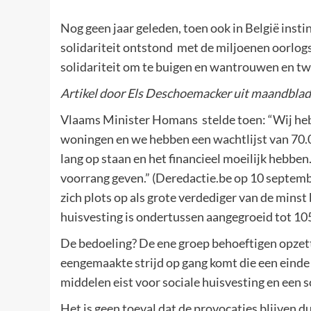
Nog geen jaar geleden, toen ook in België instin
solidariteit ontstond met de miljoenen oorlogs
solidariteit om te buigen en wantrouwen en twij
Artikel door Els Deschoemacker uit maandblad 
Vlaams Minister Homans stelde toen: “Wij heb
woningen en we hebben een wachtlijst van 70.00
lang op staan en het financieel moeilijk hebben
voorrang geven.” (Deredactie.be op 10 septemb
zich plots op als grote verdediger van de mins
huisvesting is ondertussen aangegroeid tot 1
De bedoeling? De ene groep behoeftigen opzett
eengemaakte strijd op gang komt die een einde
middelen eist voor sociale huisvesting en een s
Het is geen toeval dat de provocaties blijven 