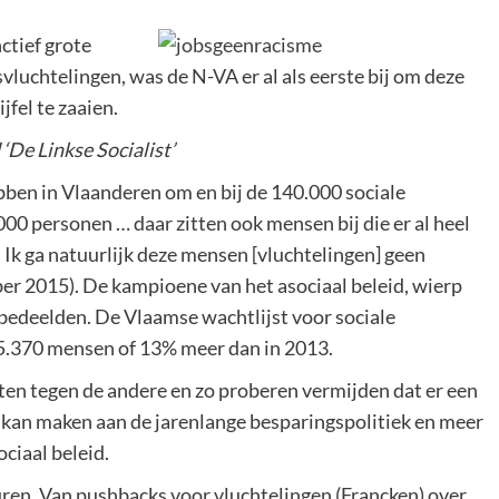
ctief grote
vluchtelingen, was de N-VA er al als eerste bij om deze
fel te zaaien.
‘De Linkse Socialist’
ben in Vlaanderen om en bij de 140.000 sociale
0 personen … daar zitten ook mensen bij die er al heel
. Ik ga natuurlijk deze mensen [vluchtelingen] geen
er 2015). De kampioene van het asociaal beleid, wierp
t bedeelden. De Vlaamse wachtlijst voor sociale
05.370 mensen of 13% meer dan in 2013.
en tegen de andere en zo proberen vermijden dat er een
 kan maken aan de jarenlange besparingspolitiek en meer
ociaal beleid.
duren. Van pushbacks voor vluchtelingen (Francken) over