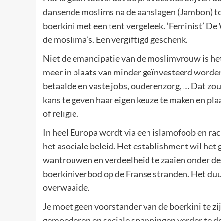
dansende moslims na de aanslagen (Jambon) to
boerkini met een tent vergeleek. ‘Feminist’ 
de moslima’s. Een vergiftigd geschenk.
Niet de emancipatie van de moslimvrouw is het 
meer in plaats van minder geïnvesteerd worde
betaalde en vaste jobs, ouderenzorg, … Dat zou
kans te geven haar eigen keuze te maken en pla
of religie.
In heel Europa wordt via een islamofoob en rac
het asociale beleid. Het establishment wil het
wantrouwen en verdeelheid te zaaien onder de
boerkiniverbod op de Franse stranden. Het duur
overwaaide.
Je moet geen voorstander van de boerkini te zijn
gemoederen en sociale spanningen verder te do