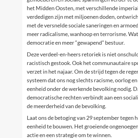
het Midden Oosten, met verschillende imperial
verdedigen zijn met miljoenen doden, ontwrich
met de versnelde sociale saneringen en armoede
meer radicalisme, wanhoop en terrorisme. Wat 
democratie en meer “gewapend” bestuur.
Deze verdeel-en-heers retoriek is niet onschuld
racistisch gestook. Ook het communautaire spoo
verzet in het najaar. Om de strijd tegen de reger
systeem dat ons nog slechts racisme, oorlog en
eenheid onder de werkende bevolking nodig. D
democratische rechten verbindt aan een socia
de meerderheid van de bevolking.
Laat ons de betoging van 29 september tegen h
eenheid te bouwen. Het groeiende ongenoegen e
actie en een strategie om te winnen.