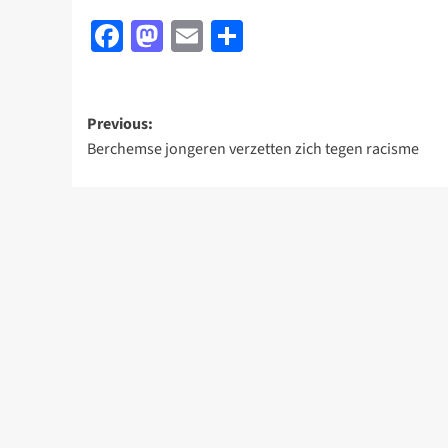
Facebook
Mastodon
Email
Delen
Post
Previous:
Berchemse jongeren verzetten zich tegen racisme
navigation