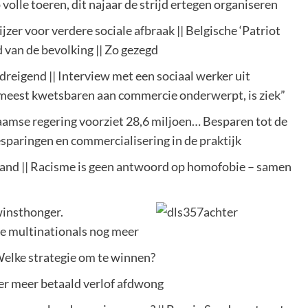
olle toeren, dit najaar de strijd ertegen organiseren
jzer voor verdere sociale afbraak || Belgische ‘Patriot
 van de bevolking || Zo gezegd
dreigend || Interview met een sociaal werker uit
meest kwetsbaren aan commercie onderwerpt, is ziek”
laamse regering voorziet 28,6 miljoen… Besparen tot de
esparingen en commercialisering in de praktijk
erland || Racisme is geen antwoord op homofobie – samen
winsthonger.
de multinationals nog meer
Welke strategie om te winnen?
der meer betaald verlof afdwong