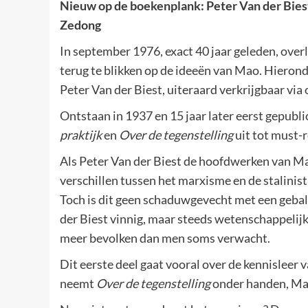
Nieuw op de boekenplank: Peter Van der Biest
Zedong
In september 1976, exact 40 jaar geleden, ove
terug te blikken op de ideeën van Mao. Hierond
Peter Van der Biest, uiteraard verkrijgbaar vi
Ontstaan in 1937 en 15 jaar later eerst gepubl
praktijk
en
Over de tegenstelling
uit tot must-r
Als Peter Van der Biest de hoofdwerken van Mao’
verschillen tussen het marxisme en de stalinist
Toch is dit geen schaduwgevecht met een gebals
der Biest vinnig, maar steeds wetenschappelijk
meer bevolken dan men soms verwacht.
Dit eerste deel gaat vooral over de kennisleer
neemt
Over de tegenstelling
onder handen, Mao’