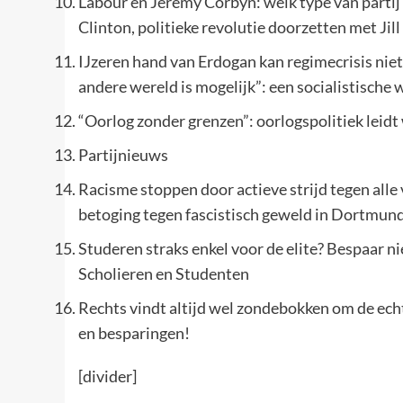
Labour en Jeremy Corbyn: welk type van partij
Clinton, politieke revolutie doorzetten met Jill
IJzeren hand van Erdogan kan regimecrisis niet
andere wereld is mogelijk”: een socialistische 
“Oorlog zonder grenzen”: oorlogspolitiek leidt
Partijnieuws
Racisme stoppen door actieve strijd tegen all
betoging tegen fascistisch geweld in Dortmun
Studeren straks enkel voor de elite? Bespaar n
Scholieren en Studenten
Rechts vindt altijd wel zondebokken om de echt
en besparingen!
[divider]