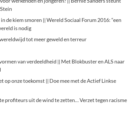
 voor werkenden en jongeren? || Bernie Sanders steunt
 Stein
 in de kiem smoren || Wereld Sociaal Forum 2016: “een
wereld is nodig
 wereldwijd tot meer geweld en terreur
e vormen van verdeeldheid || Met Blokbuster en ALS naar
d
iet op onze toekomst || Doe mee met de Actief Linkse
e profiteurs uit de wind te zetten… Verzet tegen racisme