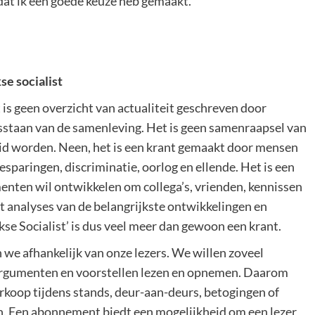
 dat ik een goede keuze heb gemaakt.”
se socialist
t is geen overzicht van actualiteit geschreven door
osstaan van de samenleving. Het is geen samenraapsel van
id worden. Neen, het is een krant gemaakt door mensen
 besparingen, discriminatie, oorlog en ellende. Het is een
menten wil ontwikkelen om collega’s, vrienden, kennissen
t analyses van de belangrijkste ontwikkelingen en
nkse Socialist’ is dus veel meer dan gewoon een krant.
n we afhankelijk van onze lezers. We willen zoveel
e argumenten en voorstellen lezen en opnemen. Daarom
erkoop tijdens stands, deur-aan-deurs, betogingen of
. Een abonnement biedt een mogelijkheid om een lezer