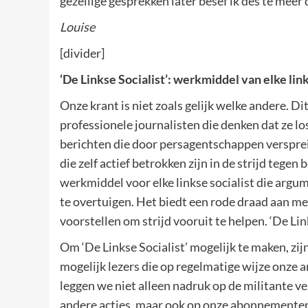
gezellige gesprekken later besef ik des te meer
Louise
[divider]
‘De Linkse Socialist’: werkmiddel van elke link
Onze krant is niet zoals gelijk welke andere. Di
professionele journalisten die denken dat ze l
berichten die door persagentschappen verspre
die zelf actief betrokken zijn in de strijd tegen
werkmiddel voor elke linkse socialist die argu
te overtuigen. Het biedt een rode draad aan me
voorstellen om strijd vooruit te helpen. ‘De Li
Om ‘De Linkse Socialist’ mogelijk te maken, zij
mogelijk lezers die op regelmatige wijze onz
leggen we niet alleen nadruk op de militante v
andere acties, maar ook op onze abonnementen