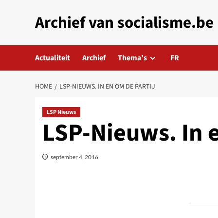
Skip
Archief van socialisme.be
to
content
Actualiteit
Archief
Thema’s
FR
HOME
LSP-NIEUWS. IN EN OM DE PARTIJ
LSP Nieuws
LSP-Nieuws. In e
september 4, 2016