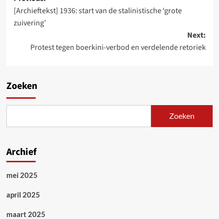
Post
[Archieftekst] 1936: start van de stalinistische ‘grote
navigation
zuivering’
Next:
Protest tegen boerkini-verbod en verdelende retoriek
Zoeken
Zoeken
Archief
mei 2025
april 2025
maart 2025