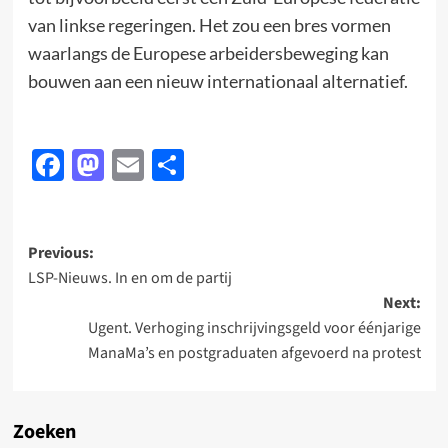
van linkse regeringen. Het zou een bres vormen
waarlangs de Europese arbeidersbeweging kan
bouwen aan een nieuw internationaal alternatief.
Facebook
Mastodon
Email
Delen
Post
Previous:
LSP-Nieuws. In en om de partij
navigation
Next:
Ugent. Verhoging inschrijvingsgeld voor éénjarige
ManaMa’s en postgraduaten afgevoerd na protest
Zoeken