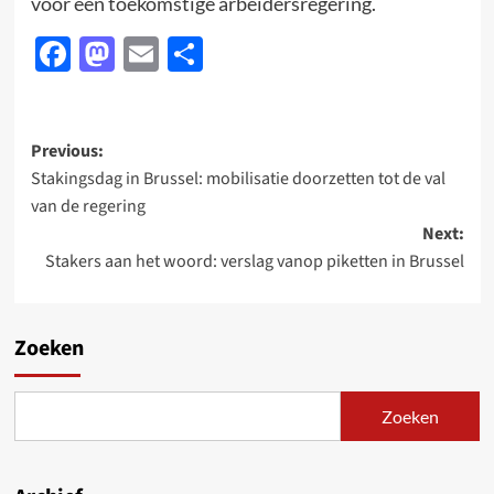
voor een toekomstige arbeidersregering.
Facebook
Mastodon
Email
Delen
Post
Previous:
Stakingsdag in Brussel: mobilisatie doorzetten tot de val
navigation
van de regering
Next:
Stakers aan het woord: verslag vanop piketten in Brussel
Zoeken
Zoeken