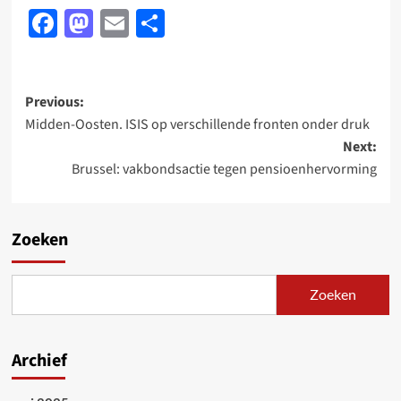
Facebook
Mastodon
Email
Delen
Post
Previous:
Midden-Oosten. ISIS op verschillende fronten onder druk
navigation
Next:
Brussel: vakbondsactie tegen pensioenhervorming
Zoeken
Zoeken
Archief