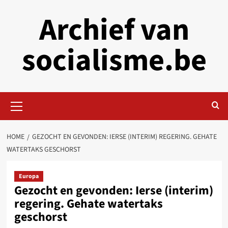
Skip
Archief van
to
content
socialisme.be
Primary
Menu
HOME
GEZOCHT EN GEVONDEN: IERSE (INTERIM) REGERING. GEHATE
WATERTAKS GESCHORST
Europa
Gezocht en gevonden: Ierse (interim)
regering. Gehate watertaks
geschorst