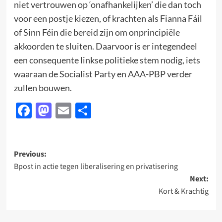
niet vertrouwen op ‘onafhankelijken’ die dan toch
voor een postje kiezen, of krachten als Fianna Fáil
of Sinn Féin die bereid zijn om onprincipiële
akkoorden te sluiten. Daarvoor is er integendeel
een consequente linkse politieke stem nodig, iets
waaraan de Socialist Party en AAA-PBP verder
zullen bouwen.
Facebook
Mastodon
Email
Delen
Post
Previous:
Bpost in actie tegen liberalisering en privatisering
navigation
Next:
Kort & Krachtig