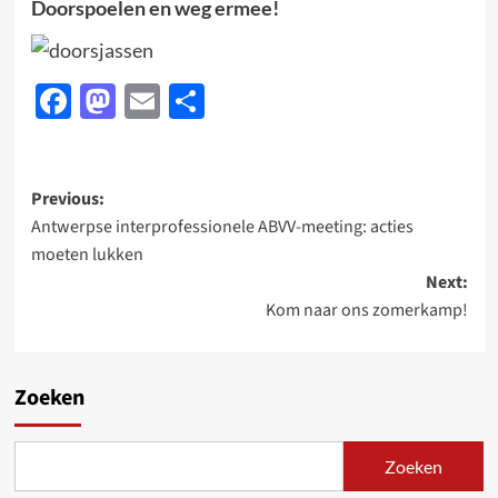
Doorspoelen en weg ermee!
Facebook
Mastodon
Email
Delen
Post
Previous:
Antwerpse interprofessionele ABVV-meeting: acties
navigation
moeten lukken
Next:
Kom naar ons zomerkamp!
Zoeken
Zoeken