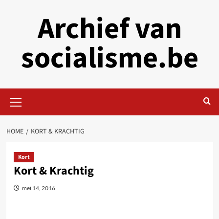
Skip
Archief van
to
content
socialisme.be
Primary
Menu
HOME
KORT & KRACHTIG
Kort
Kort & Krachtig
mei 14, 2016