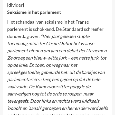
[divider]
Seksisme in het parlement
Het schandaal van seksisme in het Franse
parlement is schokkend. De Standaard schreef er
donderdag over:
“Vier jaar geleden stapte
toenmalig minister Cécile ­Duflot het Franse
parlement binnen om aan een debat deel te nemen.
Ze droeg een blauw-witte jurk – een nette jurk, tot
op de knie. En toen, op weg naar het
spreekgestoelte, gebeurde het: uit de bankjes van
parlementariërs steeg een gejoel op dat de hele
zaal vulde. De Kamervoorzitter poogde de
aanwezigen nog tot de orde te roepen, maar
tevergeefs. Door links en rechts werd luidkeels
‘ooooh’ en ‘aaaah’ geroepen en her en der werd zelfs