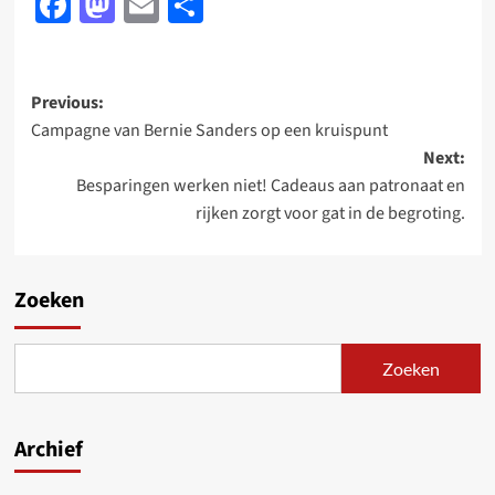
Facebook
Mastodon
Email
Delen
Post
Previous:
Campagne van Bernie Sanders op een kruispunt
navigation
Next:
Besparingen werken niet! Cadeaus aan patronaat en
rijken zorgt voor gat in de begroting.
Zoeken
Zoeken
Archief