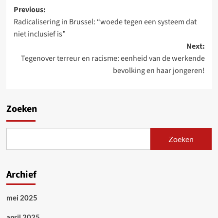
Post
Previous:
Radicalisering in Brussel: “woede tegen een systeem dat
navigation
niet inclusief is”
Next:
Tegenover terreur en racisme: eenheid van de werkende
bevolking en haar jongeren!
Zoeken
Zoeken
Archief
mei 2025
april 2025