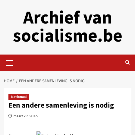
Skip
Archief van
to
content
socialisme.be
Primary
Menu
HOME
EEN ANDERE SAMENLEVING IS NODIG
Nationaal
Een andere samenleving is nodig
maart 29, 2016