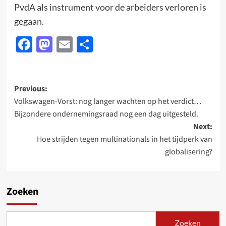
PvdA als instrument voor de arbeiders verloren is
gegaan.
Facebook
Mastodon
Email
Delen
Post
Previous:
Volkswagen-Vorst: nog langer wachten op het verdict…
navigation
Bijzondere ondernemingsraad nog een dag uitgesteld.
Next:
Hoe strijden tegen multinationals in het tijdperk van
globalisering?
Zoeken
Zoeken