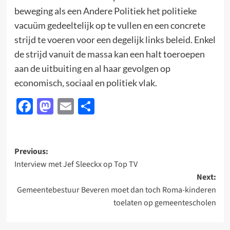
beweging als een Andere Politiek het politieke
vacuüm gedeeltelijk op te vullen en een concrete
strijd te voeren voor een degelijk links beleid. Enkel
de strijd vanuit de massa kan een halt toeroepen
aan de uitbuiting en al haar gevolgen op
economisch, sociaal en politiek vlak.
Facebook
Mastodon
Email
Delen
Post
Previous:
Interview met Jef Sleeckx op Top TV
navigation
Next:
Gemeentebestuur Beveren moet dan toch Roma-kinderen
toelaten op gemeentescholen