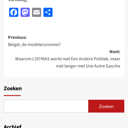
Facebook
Mastodon
Email
Delen
Post
Previous:
België, de modeleconomie?
navigation
Next:
Waarom LSP/MAS werkt met Een Andere Politiek, maar
niet langer met Une Autre Gauche
Zoeken
Zoeken
Archief