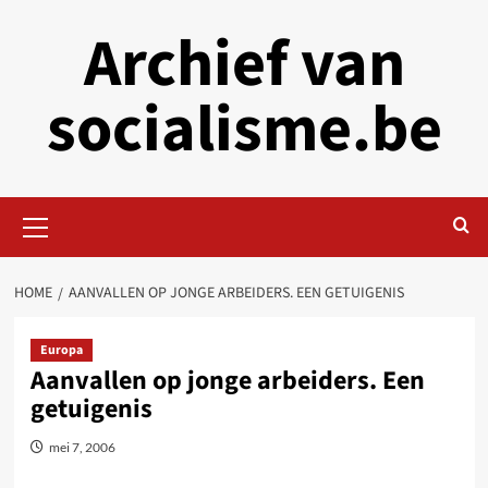
Skip
Archief van
to
content
socialisme.be
Primary
Menu
HOME
AANVALLEN OP JONGE ARBEIDERS. EEN GETUIGENIS
Europa
Aanvallen op jonge arbeiders. Een
getuigenis
mei 7, 2006