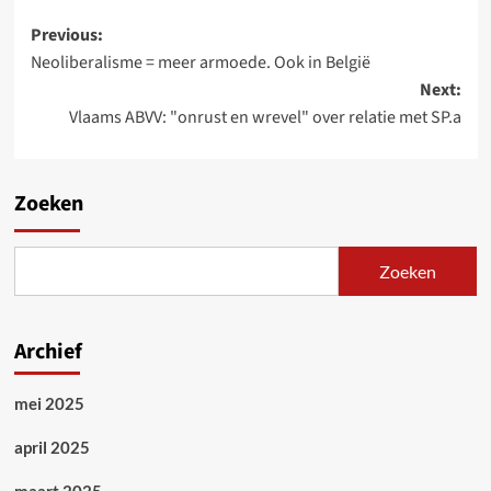
Post
Previous:
Neoliberalisme = meer armoede. Ook in België
navigation
Next:
Vlaams ABVV: "onrust en wrevel" over relatie met SP.a
Zoeken
Zoeken
Archief
mei 2025
april 2025