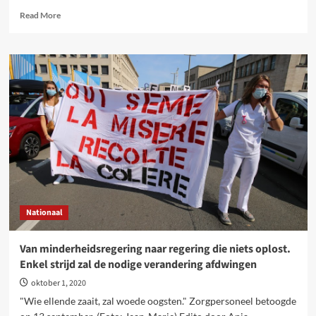
Read
Read More
more
about
Sociale
ommekeer
ruim
onvoldoende
en
zonder
garanties
–
strijd
blijft
nodig!
Nationaal
Van minderheidsregering naar regering die niets oplost.
Enkel strijd zal de nodige verandering afdwingen
oktober 1, 2020
"Wie ellende zaait, zal woede oogsten." Zorgpersoneel betoogde