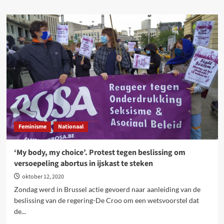
about
Regering
kiest
wie
of
wat
ze
beschermt
–
en
het
is
niet
Feminisme
Nationaal
onze
gezondheid
of
‘My body, my choice’. Protest tegen beslissing om
levensstandaard
versoepeling abortus in ijskast te steken
oktober 12, 2020
Zondag werd in Brussel actie gevoerd naar aanleiding van de
beslissing van de regering-De Croo om een wetsvoorstel dat
de...