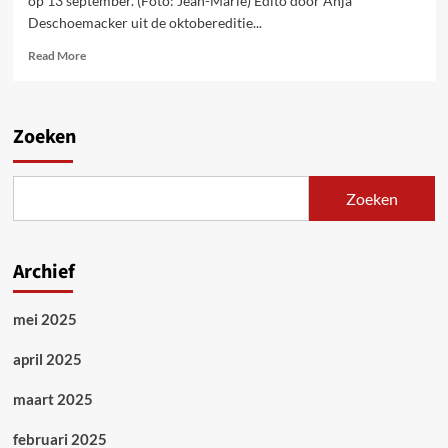
op 13 september. (Foto: Jean-Marie) Edito door Anja
Deschoemacker uit de oktobereditie...
Read
Read More
more
about
Van
minderheidsregering
Zoeken
naar
regering
die
Zoeken
niets
oplost.
Enkel
strijd
Archief
zal
de
mei 2025
nodige
verandering
afdwingen
april 2025
maart 2025
februari 2025