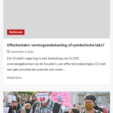
Vivaldi
onder
druk
Nationaal
Effectentaks: vermogensbelasting of symbolische taks?
december 4, 2020
De Vivaldi-regering is een belasting van 0,15%
overeengekomen op de houders van effectenrekeningen (1) met
een gecumuleerde waarde van meer...
Read
Read More
more
about
Effectentaks:
vermogensbelasting
of
symbolische
taks?