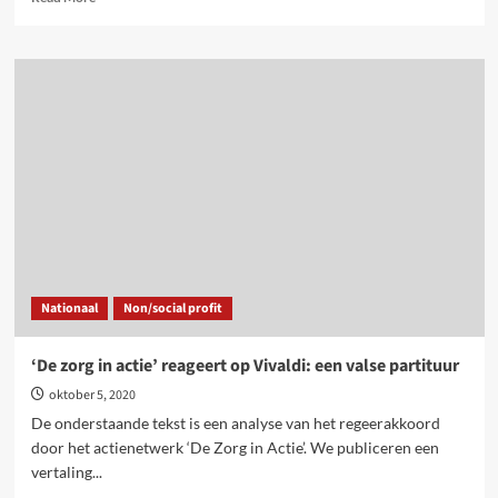
more
about
Actie
komende
zondag:
Mijn
lichaam,
mijn
keuze!
Nationaal
Non/social profit
‘De zorg in actie’ reageert op Vivaldi: een valse partituur
oktober 5, 2020
De onderstaande tekst is een analyse van het regeerakkoord
door het actienetwerk ‘De Zorg in Actie’. We publiceren een
vertaling...