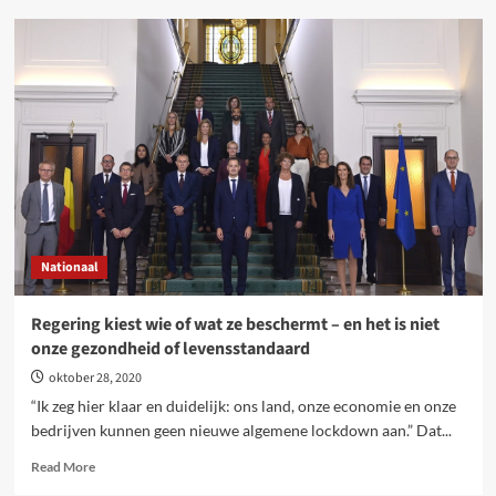
Volstaan
de
groene
accenten
in
het
regeerakkoord?
Nationaal
Regering kiest wie of wat ze beschermt – en het is niet
onze gezondheid of levensstandaard
oktober 28, 2020
“Ik zeg hier klaar en duidelijk: ons land, onze economie en onze
bedrijven kunnen geen nieuwe algemene lockdown aan.” Dat...
Read
Read More
more