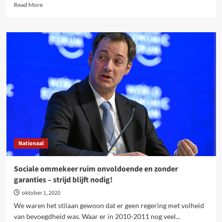
Read
Read More
more
about
‘De
zorg
in
actie’
reageert
op
Vivaldi:
een
valse
partituur
Nationaal
Sociale ommekeer ruim onvoldoende en zonder
garanties – strijd blijft nodig!
oktober 1, 2020
We waren het stilaan gewoon dat er geen regering met volheid
van bevoegdheid was. Waar er in 2010-2011 nog veel...