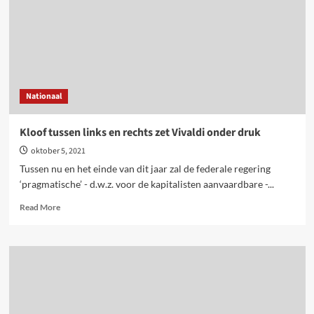
actieve
strijd
voor
maatschappijverandering
Nationaal
Kloof tussen links en rechts zet Vivaldi onder druk
oktober 5, 2021
Tussen nu en het einde van dit jaar zal de federale regering
‘pragmatische’ - d.w.z. voor de kapitalisten aanvaardbare -...
Read
Read More
more
about
Kloof
tussen
links
en
rechts
zet