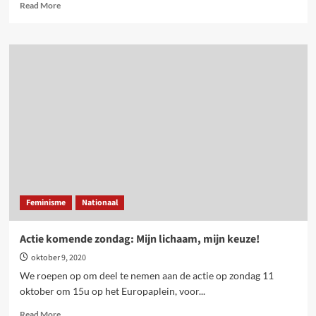
Read
Read More
more
about
‘My
body,
my
choice’.
Protest
tegen
beslissing
om
versoepeling
abortus
in
ijskast
Feminisme
Nationaal
te
steken
Actie komende zondag: Mijn lichaam, mijn keuze!
oktober 9, 2020
We roepen op om deel te nemen aan de actie op zondag 11
oktober om 15u op het Europaplein, voor...
Read
Read More