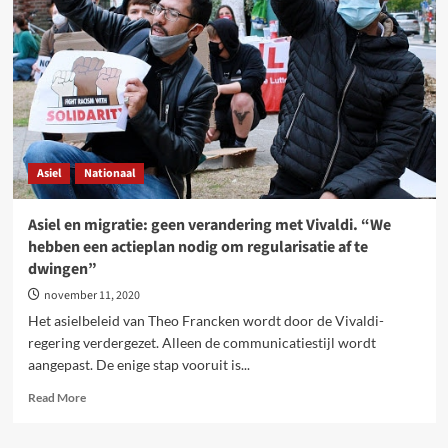
test:
systeem
faalt
opnieuw.
Strijd
voor
ander
systeem
nodig
Asiel
Nationaal
Asiel en migratie: geen verandering met Vivaldi. “We
hebben een actieplan nodig om regularisatie af te
dwingen”
november 11, 2020
Het asielbeleid van Theo Francken wordt door de Vivaldi-
regering verdergezet. Alleen de communicatiestijl wordt
aangepast. De enige stap vooruit is...
Read
Read More
more
about