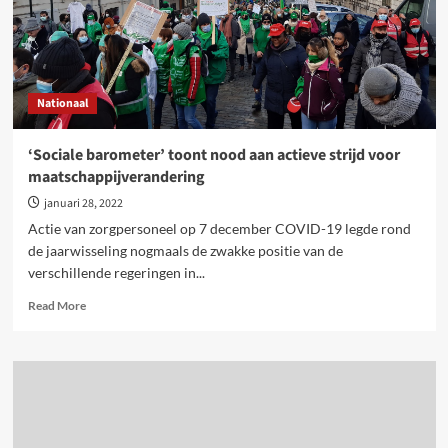
Nationaal
‘Sociale barometer’ toont nood aan actieve strijd voor
maatschappijverandering
januari 28, 2022
Actie van zorgpersoneel op 7 december COVID-19 legde rond
de jaarwisseling nogmaals de zwakke positie van de
verschillende regeringen in...
Read
Read More
more
about
‘Sociale
barometer’
toont
nood
aan