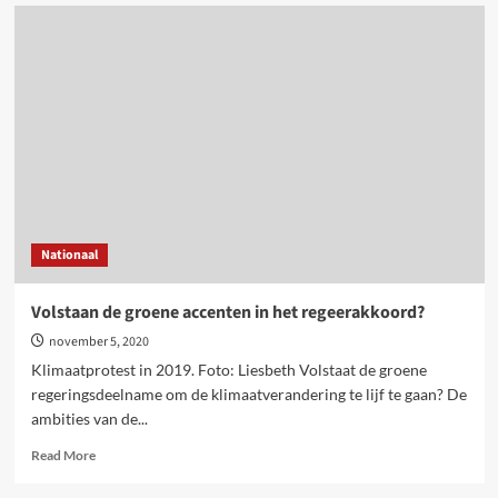
Asiel
en
migratie:
geen
verandering
met
Vivaldi.
“We
hebben
een
actieplan
nodig
Nationaal
om
regularisatie
af
Volstaan de groene accenten in het regeerakkoord?
te
november 5, 2020
dwingen”
Klimaatprotest in 2019. Foto: Liesbeth Volstaat de groene
regeringsdeelname om de klimaatverandering te lijf te gaan? De
ambities van de...
Read
Read More
more
about