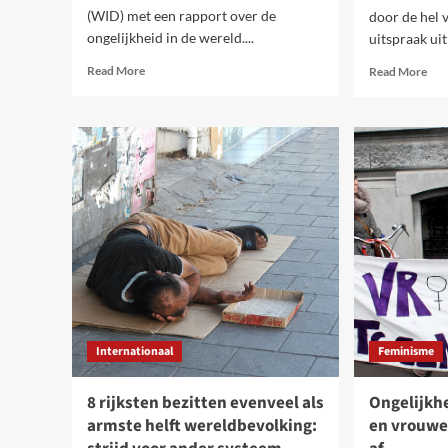
(WID) met een rapport over de
door de hel 
ongelijkheid in de wereld....
uitspraak ui
Read
Rea
Read More
Read More
more
mor
about
abo
Ongelijkheid
‘‘De
stoppen?
hem
Opkomen
van
voor
de
socialisme!
rijk
is
gem
doo
de
hel
van
de
Internationaal
Feminisme
arm
8 rijksten bezitten evenveel als
Ongelijkh
armste helft wereldbevolking:
en vrouwe