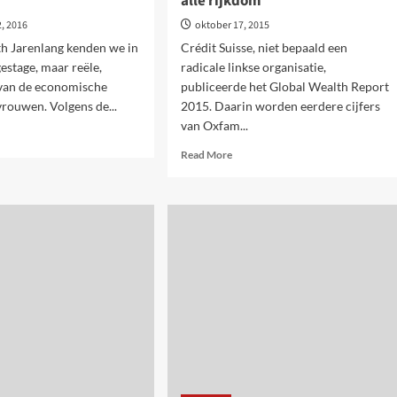
alle rijkdom
, 2016
oktober 17, 2015
th Jarenlang kenden we in
Crédit Suisse, niet bepaald een
estage, maar reële,
radicale linkse organisatie,
 van de economische
publiceerde het Global Wealth Report
vrouwen. Volgens de...
2015. Daarin worden eerdere cijfers
van Oxfam...
d
e
Read
Read More
ut
more
elijkheid
about
sen
Nooit
nen
geziene
ongelijkheid:
uwen
1%
mt
rijksten
goed
ger
voor
helft
van
alle
rijkdom