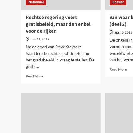
Nationaal
Dossier
nodig!
Rechtse regering voert
Van waar 
gratisbeleid, maar dan enkel
(deel 2)
voor de rijken
april 5, 2015
mei 11, 2015
De ongelijk
vormen aan. 
Na de dood van Steve Stevaert
wereldwijd g
haastten de rechtse politici zich om
van het verm
het gratisbeleid in vraag te stellen. De
gratis...
Rea
Read More
mor
Read
Read More
abo
more
Van
about
waa
Rechtse
ko
regering
ong
voert
(dee
gratisbeleid,
2)
maar
dan
enkel
voor