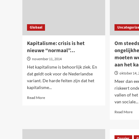
de
rijken
Globaal
Uncategoriz
Kapitalisme: crisis is het
Om steeds
nieuwe “normaal”…
ongelijkhe
moeten we
november 11, 2014
aan het k
Het kapitalisme is behoorlijk ziek. En
oktober 14,
dat geldt ook voor de Nederlandse
variant. De harde feiten zijn dat het
Meer dan een
kapitalisme...
riskeert ond
vallen of he
Read
Read More
van sociale...
more
about
Rea
Read More
Kapitalisme:
mor
crisis
abo
is
Om
het
ste
nieuwe
Dossier
G