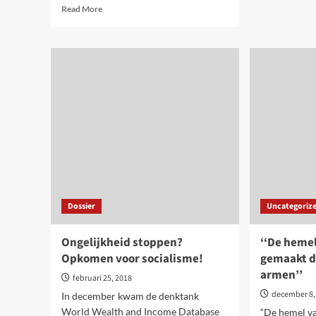
abo
Read
Read More
Cov
more
19.
about
Nee
Allemaal
we
in
zitt
dezelfde
niet
boot?
alle
Ongelijkheid
in
neemt
het
verder
sch
toe!
Dossier
Uncategoriz
Ongelijkheid stoppen?
‘‘De hemel
Opkomen voor socialisme!
gemaakt d
armen’’
februari 25, 2018
december 8,
In december kwam de denktank
World Wealth and Income Database
“De hemel va