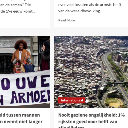
evenveel bezaten als de armste helft
van de armen.” Die
van de wereldbevolking...
t de 19e eeuw komt...
Read
d
Read More
more
e
about
ut
Strijd
voor
el
ander
systeem
is
en
nodig!
aakt
r
Internationaal
en’’
eid tussen mannen
Nooit geziene ongelijkheid: 1%
n neemt niet langer
rijksten goed voor helft van