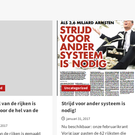
about
ut
Stop
id-
het
hamsteren
n,
–
ook
en
buiten
coronatijden
maal
zelfde
uitje…
ed
Uncategorized
 van de rijken is
Strijd voor ander systeem is
oor de hel van de
nodig!
januari 31, 2017
 2017
Nu beschikbaar: onze februarikrant
Vorig jaar pasten de 62 rijksten die
n de rijken is gemaakt