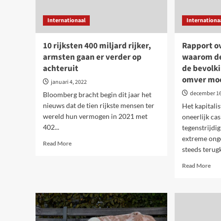
Internationaal
Internationa
10 rijksten 400 miljard rijker,
Rapport ov
armsten gaan er verder op
waarom de
achteruit
de bevolki
omver mo
januari 4, 2022
december 16
Bloomberg bracht begin dit jaar het
nieuws dat de tien rijkste mensen ter
Het kapitali
wereld hun vermogen in 2021 met
oneerlijk ca
402...
tegenstrijdi
extreme onge
Read
Read More
steeds terug
more
about
Rea
Read More
10
mor
rijksten
abo
400
Rap
miljard
ove
rijker,
onge
armsten
waa