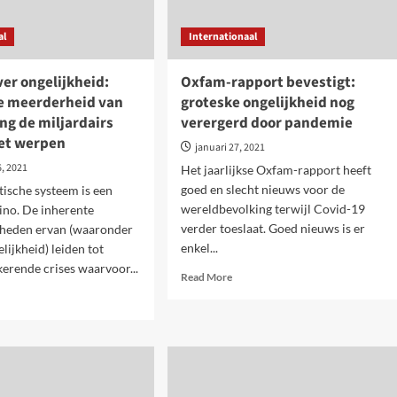
al
Internationaal
er ongelijkheid:
Oxfam-rapport bevestigt:
 meerderheid van
groteske ongelijkheid nog
ng de miljardairs
verergerd door pandemie
et werpen
januari 27, 2021
, 2021
Het jaarlijkse Oxfam-rapport heeft
goed en slecht nieuws voor de
stische systeem is een
wereldbevolking terwijl Covid-19
sino. De inherente
verder toeslaat. Goed nieuws is er
gheden ervan (waaronder
enkel...
lijkheid) leiden tot
kerende crises waarvoor...
Read
Read More
more
d
about
e
Oxfam-
ut
rapport
port
bevestigt:
r
groteske
lijkheid:
ongelijkheid
rom