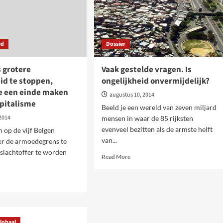
ed
Dossier
 grotere
Vaak gestelde vragen. Is
id te stoppen,
ongelijkheid onvermijdelijk?
 een einde maken
augustus 10, 2014
apitalisme
Beeld je een wereld van zeven miljard
 2014
mensen in waar de 85 rijksten
evenveel bezitten als de armste helft
 op de vijf Belgen
van...
er de armoedegrens te
t slachtoffer te worden
Read
Read More
more
about
d
Vaak
e
gestelde
ut
vragen.
Is
eds
ongelijkheid
lobaal