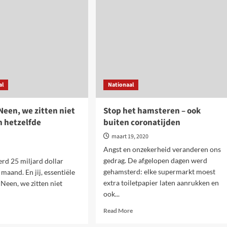
nog
verergerd
rderheid
door
pandemie
olking
ardairs
er
al
Nationaal
t
pen
Neen, we zitten niet
Stop het hamsteren – ook
n hetzelfde
buiten coronatijden
…
maart 19, 2020
Angst en onzekerheid veranderen ons
gedrag. De afgelopen dagen werd
erd 25 miljard dollar
gehamsterd: elke supermarkt moest
 maand. En jij, essentiële
extra toiletpapier laten aanrukken en
een, we zitten niet
ook...
Read
d
Read More
more
e