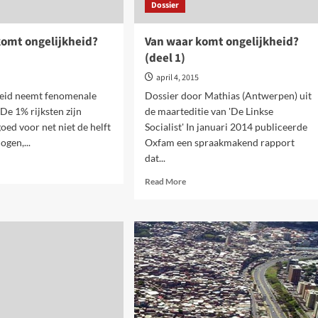
Dossier
komt ongelijkheid?
Van waar komt ongelijkheid?
(deel 1)
april 4, 2015
heid neemt fenomenale
Dossier door Mathias (Antwerpen) uit
De 1% rijksten zijn
de maarteditie van 'De Linkse
oed voor net niet de helft
Socialist' In januari 2014 publiceerde
ogen,...
Oxfam een spraakmakend rapport
dat...
d
e
Read
Read More
ut
more
about
r
Van
mt
waar
elijkheid?
komt
l
ongelijkheid?
(deel
1)