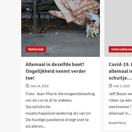
gaan
de
er
mee
verder
van
op
de
achteruit
bev
de
milj
omv
Nationaal
Internationa
moe
wer
Allemaal in dezelfde boot?
Covid-19. 
Ongelijkheid neemt verder
allemaal i
toe!
schuitje
mei 14, 2020
mei 3, 2020
Foto: Jean-Marie Vermogensbelasting
Jeff Bezos w
om de curve af te vlakken.
rijker op één
Socialistische
werknemer? N
maatschappijverandering als vaccin
allemaal in...
De huidige pandemie dreigt snel te
Rea
Read More
escaleren...
mor