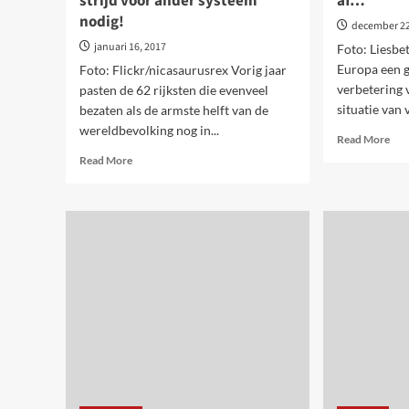
strijd voor ander systeem
af…
nodig!
december 22
januari 16, 2017
Foto: Liesbe
Europa een g
Foto: Flickr/nicasaurusrex Vorig jaar
verbetering
pasten de 62 rijksten die evenveel
situatie van 
bezaten als de armste helft van de
wereldbevolking nog in...
Rea
Read More
mor
Read
Read More
abo
more
Ong
about
tus
8
man
rijksten
en
bezitten
vro
evenveel
nee
als
niet
armste
lan
helft
af…
wereldbevolking:
strijd
voor
ander
systeem