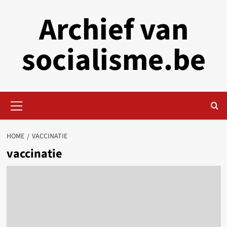
Skip
Archief van
to
content
socialisme.be
Primary
Menu
HOME
VACCINATIE
vaccinatie