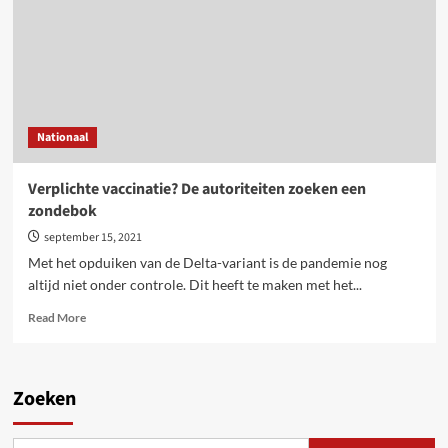
vaccinatie
van
zorgpersoneel
Nationaal
Verplichte vaccinatie? De autoriteiten zoeken een
zondebok
september 15, 2021
Met het opduiken van de Delta-variant is de pandemie nog
altijd niet onder controle. Dit heeft te maken met het...
Read
Read More
more
about
Verplichte
vaccinatie?
Zoeken
De
autoriteiten
zoeken