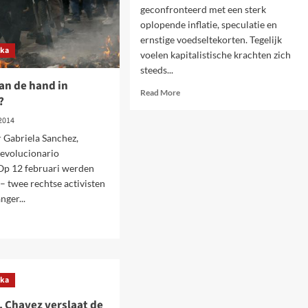
geconfronteerd met een sterk
oplopende inflatie, speculatie en
len
ernstige voedseltekorten. Tegelijk
ika
voelen kapitalistische krachten zich
steeds...
aan de hand in
Read
Read More
?
more
about
 2014
Crisis
 Gabriela Sanchez,
in
Revolucionario
Venezuela
 Op 12 februari werden
wordt
dieper
– twee rechtse activisten
nger...
d
e
ut
t
ika
. Chavez verslaat de