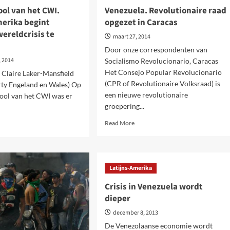
ol van het CWI.
Venezuela. Revolutionaire raad
merika begint
opgezet in Caracas
ereldcrisis te
maart 27, 2014
Door onze correspondenten van
, 2014
Socialismo Revolucionario, Caracas
Het Consejo Popular Revolucionario
 Claire Laker-Mansfield
(CPR of Revolutionaire Volksraad) is
arty Engeland en Wales) Op
een nieuwe revolutionaire
ool van het CWI was er
groepering...
Read
d
Read More
more
e
about
ut
Venezuela.
erschool
Revolutionaire
Latijns-Amerika
raad
opgezet
.
Crisis in Venezuela wordt
in
jns-
dieper
Caracas
rika
int
december 8, 2013
olgen
De Venezolaanse economie wordt
ldcrisis