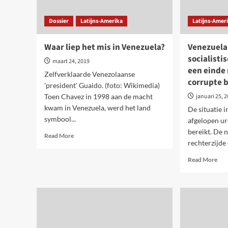
Dossier
Latijns-Amerika
Latijns-Amer
Waar liep het mis in Venezuela?
Venezuela:
socialisti
maart 24, 2019
een einde
Zelfverklaarde Venezolaanse
corrupte 
'president' Guaido. (foto: Wikimedia)
Toen Chavez in 1998 aan de macht
januari 25, 
kwam in Venezuela, werd het land
De situatie 
symbool...
afgelopen ur
bereikt. De 
Read
Read More
rechterzijde
more
about
Rea
Read More
Waar
mor
liep
abo
het
Ven
mis
voo
in
een
Venezuela?
ech
soci