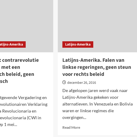
om
rnatief
uit
impasse
te
de
raken
kt
atijns-Amerika
Latijns-Amerika
rupte
eaucratie
: contrarevolutie
Latijns-Amerika. Falen van
n met een
linkse regeringen, geen steun
sch beleid, geen
voor rechts beleid
isch
december 26, 2016
7
De afgelopen jaren werd vaak naar
Latijns-Amerika gekeken voor
gevende Vergadering en
alternatieven. In Venezuela en Bolivia
evolutionairen Verklaring
waren er linkse regimes die
a Revolucionaria en
overgingen...
evolucionaria (CWI in
p 1 mei...
Read
Read More
more
d