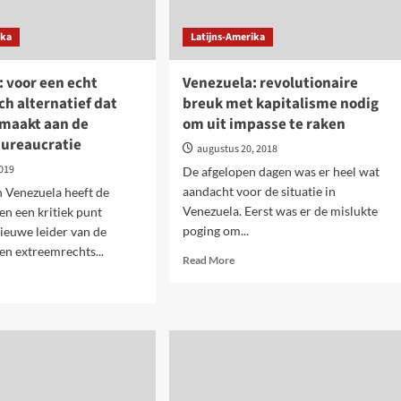
ika
Latijns-Amerika
 voor een echt
Venezuela: revolutionaire
sch alternatief dat
breuk met kapitalisme nodig
 maakt aan de
om uit impasse te raken
bureaucratie
augustus 20, 2018
2019
De afgelopen dagen was er heel wat
aandacht voor de situatie in
in Venezuela heeft de
Venezuela. Eerst was er de mislukte
en een kritiek punt
poging om...
nieuwe leider van de
 en extreemrechts...
Read
Read More
more
d
about
e
Venezuela:
ut
revolutionaire
ezuela:
breuk
r
met
kapitalisme
t
nodig
alistisch