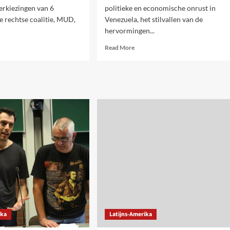
erkiezingen van 6
politieke en economische onrust in
 rechtse coalitie, MUD,
Venezuela, het stilvallen van de
hervormingen...
d
Read
Read More
e
more
ut
about
htse
Dossier.
itie
Een
t
nieuw
kiezingen
keerpunt
in
ezuela
Latijns-
Amerika
ika
Latijns-Amerika