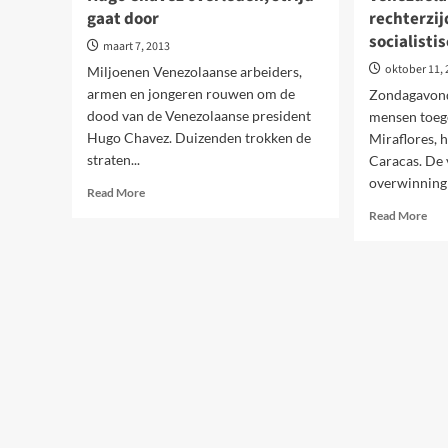
de
gaat door
rechterzi
han
socialisti
in
maart 7, 2013
Ven
oktober 11,
Miljoenen Venezolaanse arbeiders,
armen en jongeren rouwen om de
Zondagavon
dood van de Venezolaanse president
mensen toeg
Hugo Chavez. Duizenden trokken de
Miraflores, h
straten...
Caracas. De
overwinning 
Read
Read More
more
Rea
Read More
about
mor
Hugo
abo
Chavez
Ven
overleden,
Cha
strijd
vers
gaat
de
door
rech
maa
moe
nu
soci
bele