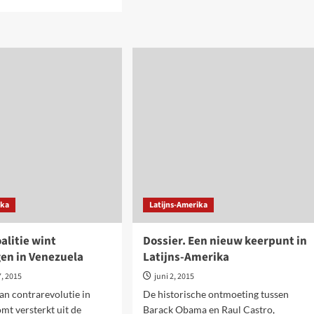
about
e
Latijns-
ut
Amerika.
ezuela:
Falen
trarevolutie
van
trijden
linkse
regeringen,
geen
alistisch
steun
id,
voor
n
rechts
talistisch
beleid
ika
Latijns-Amerika
alitie wint
Dossier. Een nieuw keerpunt in
gen in Venezuela
Latijns-Amerika
, 2015
juni 2, 2015
an contrarevolutie in
De historische ontmoeting tussen
mt versterkt uit de
Barack Obama en Raul Castro,