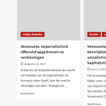
alte
dat
een
ein
maa
aan
de
Latijns-Amerika
Dossier
L
cor
bur
Venezuela: imperialistisch
Venezuela
offensief opgedreven na
bestrijde
verkiezingen
socialisti
kapitalist
augustus 13, 2017
juni 12, 201
Enkel als de arbeidersklasse de macht
uit handen van de kapitalisten en
De Grondwet
bureaucraten haalt, kan de reactie
taken voor r
verslagen worden! Standpunt...
van Izquierd
Socialismo R
Read
Read More
Venezuela) O
more
about
Rea
Read More