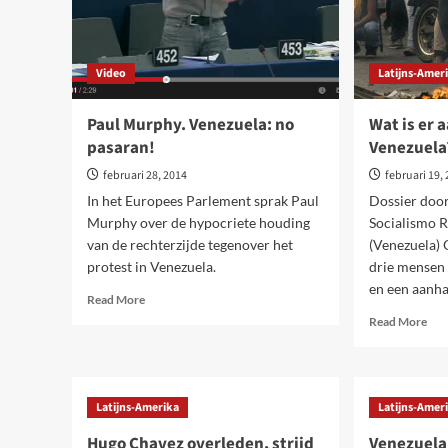
te
voe
Video
Latijns-Amer
Paul Murphy. Venezuela: no
Wat is er 
pasaran!
Venezuela
februari 28, 2014
februari 19,
In het Europees Parlement sprak Paul
Dossier door
Murphy over de hypocriete houding
Socialismo 
van de rechterzijde tegenover het
(Venezuela)
protest in Venezuela.
drie mensen 
en een aanha
Read
Read More
more
Rea
Read More
about
mor
Paul
abo
Murphy.
Wa
Venezuela:
is
Latijns-Amerika
Latijns-Amer
no
er
pasaran!
aan
Hugo Chavez overleden, strijd
Venezuela