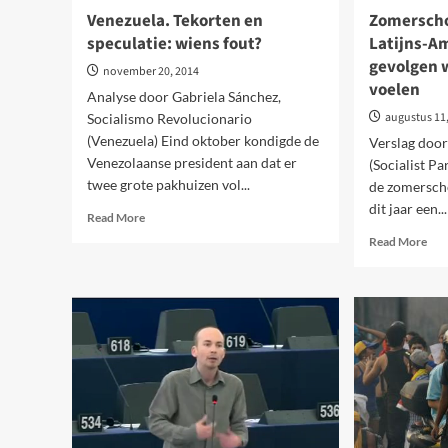
Venezuela. Tekorten en
Zomerscho
speculatie: wiens fout?
Latijns-A
gevolgen w
november 20, 2014
voelen
Analyse door Gabriela Sánchez,
augustus 11
Socialismo Revolucionario
(Venezuela) Eind oktober kondigde de
Verslag door
Venezolaanse president aan dat er
(Socialist P
twee grote pakhuizen vol...
de zomersch
dit jaar een...
Read
Read More
more
Rea
Read More
about
mor
Venezuela.
abo
Tekorten
Zom
en
van
speculatie:
het
wiens
CWI
fout?
Lati
Ame
beg
gev
were