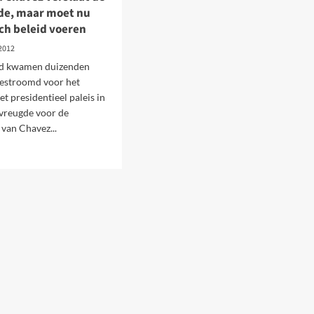
jde, maar moet nu
d
sch beleid voeren
ezuela?
 2012
d kwamen duizenden
estroomd voor het
et presidentieel paleis in
 vreugde voor de
van Chavez...
d
e
ut
ezuela.
vez
laat
terzijde,
r
t
alistisch
id