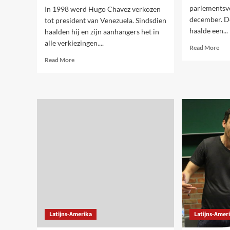
parlementsv
In 1998 werd Hugo Chavez verkozen
december. De
tot president van Venezuela. Sindsdien
haalde een...
haalden hij en zijn aanhangers het in
alle verkiezingen....
Rea
Read More
mor
Read
Read More
abo
more
Rec
about
coal
Rechterzijde
win
wint
ver
in
in
Venezuela:
Ven
eerste
verkiezingsnederlaag
voor
Chavistas
sinds
1998
Latijns-Amerika
Latijns-Amer