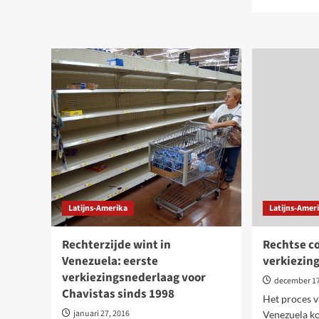
Venezuela:
mor
imperialistisch
abo
offensief
Ven
opgedreven
con
na
bes
verkiezingen
met
een
soci
bele
gee
kapi
Latijns-Amerika
Latijns-Amer
Rechterzijde wint in
Rechtse co
Venezuela: eerste
verkiezin
verkiezingsnederlaag voor
december 17
Chavistas sinds 1998
Het proces v
januari 27, 2016
Venezuela ko