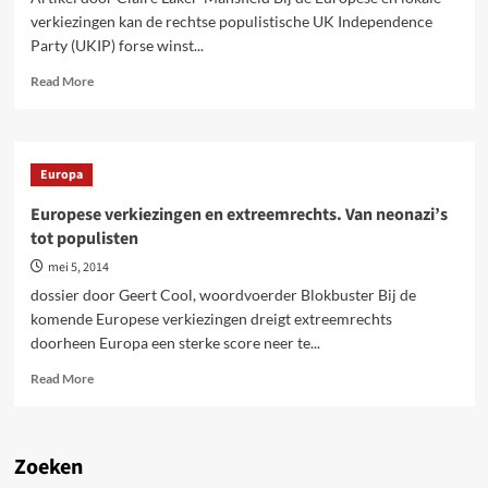
verkiezingen kan de rechtse populistische UK Independence
Party (UKIP) forse winst...
Read
Read More
more
about
UKIP.
Besparingspartij
Europa
voor
de
Europese verkiezingen en extreemrechts. Van neonazi’s
1%
tot populisten
rijksten
mei 5, 2014
dossier door Geert Cool, woordvoerder Blokbuster Bij de
komende Europese verkiezingen dreigt extreemrechts
doorheen Europa een sterke score neer te...
Read
Read More
more
about
Europese
verkiezingen
Zoeken
en