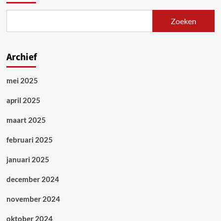
extreemrechts.
Van
Zoeken
neonazi’s
tot
populisten
Archief
mei 2025
april 2025
maart 2025
februari 2025
januari 2025
december 2024
november 2024
oktober 2024