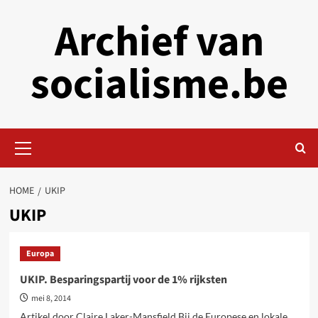
Skip
Archief van
to
content
socialisme.be
Primary
Menu
HOME
UKIP
UKIP
Europa
UKIP. Besparingspartij voor de 1% rijksten
mei 8, 2014
Artikel door Claire Laker-Mansfield Bij de Europese en lokale