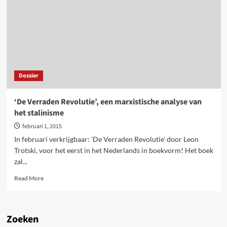
Sovjets
of
coalitiepolitiek?
Toespraak
Trotski
op
Sovjetcongres
Dossier
begin
juni
1917
‘De Verraden Revolutie’, een marxistische analyse van
het stalinisme
februari 1, 2015
In februari verkrijgbaar: 'De Verraden Revolutie' door Leon
Trotski, voor het eerst in het Nederlands in boekvorm! Het boek
zal...
Read
Read More
more
about
‘De
Verraden
Zoeken
Revolutie’,