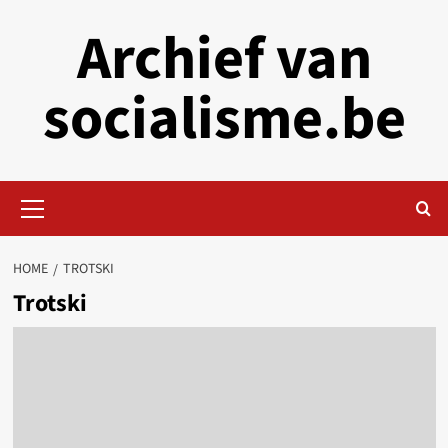
Skip
Archief van
to
content
socialisme.be
Primary
Menu
HOME
TROTSKI
Trotski