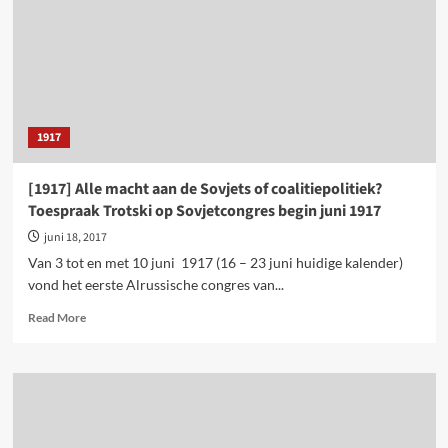
verzette
tegen
het
stalinisme
(deel
1)
1917
[1917] Alle macht aan de Sovjets of coalitiepolitiek?
Toespraak Trotski op Sovjetcongres begin juni 1917
juni 18, 2017
Van 3 tot en met 10 juni 1917 (16 – 23 juni huidige kalender)
vond het eerste Alrussische congres van...
Read
Read More
more
about
[1917]
Alle
macht
aan
de