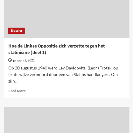
Dossier
Hoe de Linkse Oppositie zich verzette tegen het
stalinisme (deel 1)
januari 1, 2021
Op 20 augustus 1940 werd Lev Davidovitsj (Leon) Trotski op
brute wijze vermoord door één van Stalins handlangers. Om
zijn...
Read
Read More
more
about
Hoe
de
Linkse
Oppositie
zich