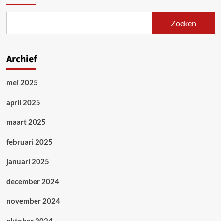
een
marxistische
Zoeken
analyse
van
het
stalinisme
Archief
mei 2025
april 2025
maart 2025
februari 2025
januari 2025
december 2024
november 2024
oktober 2024