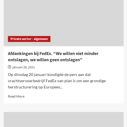
verrotting
in
plaats
van
klimaatambitie
Private sector - algemeen
Afdankingen bij FedEx. “We willen niet minder
ontslagen, we willen geen ontslagen”
januari 28, 2021
Op dinsdag 20 januari kondigde de pers aan dat
vrachtvervoerbedrijf FedEx van plan is om een grondige
herstructurering op Europees...
Read
Read More
more
about
Afdankingen
bij
FedEx.