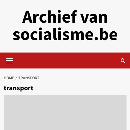
Skip
Archief van
to
content
socialisme.be
Primary
Menu
HOME
TRANSPORT
transport