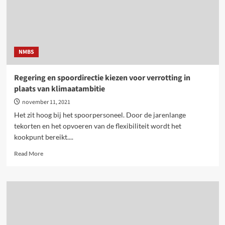
NMBS
Regering en spoordirectie kiezen voor verrotting in
plaats van klimaatambitie
november 11, 2021
Het zit hoog bij het spoorpersoneel. Door de jarenlange
tekorten en het opvoeren van de flexibiliteit wordt het
kookpunt bereikt....
Read
Read More
more
about
Regering
en
spoordirectie
kiezen
voor