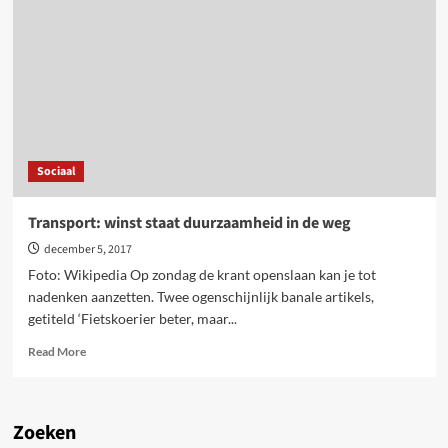
“We
willen
niet
minder
ontslagen,
we
willen
geen
ontslagen”
Sociaal
Transport: winst staat duurzaamheid in de weg
december 5, 2017
Foto: Wikipedia Op zondag de krant openslaan kan je tot
nadenken aanzetten. Twee ogenschijnlijk banale artikels,
getiteld ‘Fietskoerier beter, maar...
Read
Read More
more
about
Transport:
winst
Zoeken
staat