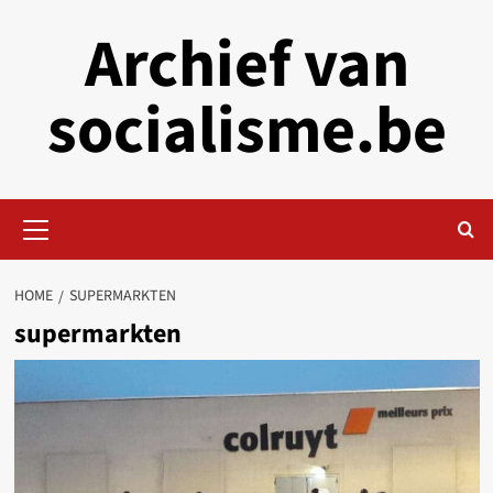
Skip
Archief van
to
content
socialisme.be
Primary
Menu
HOME
SUPERMARKTEN
supermarkten