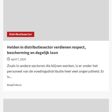
voor
verlenging
corona-
akkoorden
Distributiesector
Helden in distributiesector verdienen respect,
bescherming en degelijk loon
april 7, 2020
Zoals in andere sectoren die blijven werken, is er onder het
personeel van de voedingsdistributie heel veel ongerustheid. Er
is...
Read
Read More
more
about
Helden
in
distributiesector