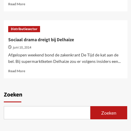
nodig!
Read
Read More
more
about
Prijzenoorlog
in
Distributiesector
de
winkels.
Sociaal drama dreigt bij Delhaize
De
juni 10, 2014
Britse
ervaring
Afgelopen weekend bond de zakenkrant De Tijd de kat aan de
bel. Bij supermarktketen Delhaize zou er volgens insiders een...
Read
Read More
more
about
Sociaal
drama
Zoeken
dreigt
bij
Delhaize
Zoeken