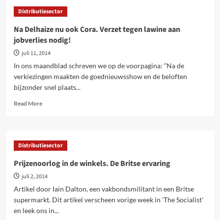
supermarkt
Distributiesector
7-
Eleven
Na Delhaize nu ook Cora. Verzet tegen lawine aan
steelt
jobverlies nodig!
miljoenen
van
juli 11, 2014
werknemers
In ons maandblad schreven we op de voorpagina: “Na de
verkiezingen maakten de goednieuwsshow en de beloften
bijzonder snel plaats...
Read
Read More
more
about
Na
Delhaize
Distributiesector
nu
ook
Prijzenoorlog in de winkels. De Britse ervaring
Cora.
juli 2, 2014
Verzet
tegen
Artikel door Iain Dalton, een vakbondsmilitant in een Britse
lawine
supermarkt. Dit artikel verscheen vorige week in 'The Socialist'
aan
en leek ons in...
jobverlies