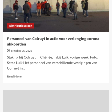
Distributiesector
Personeel van Colruyt in actie voor verlenging corona-
akkoorden
oktober 26, 2020
Staking bij Colruyt in Chênée, nabij Luik, vorige week. Foto:
Setca Luik Het personeel van verschillende vestigingen van
Colruyt in...
Read
Read More
more
about
Personeel
van
Colruyt
in
actie