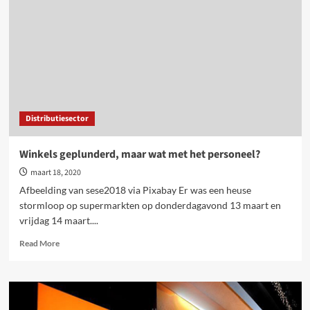
verdienen
respect,
bescherming
en
degelijk
loon
Distributiesector
Winkels geplunderd, maar wat met het personeel?
maart 18, 2020
Afbeelding van sese2018 via Pixabay Er was een heuse
stormloop op supermarkten op donderdagavond 13 maart en
vrijdag 14 maart....
Read
Read More
more
about
Winkels
geplunderd,
maar