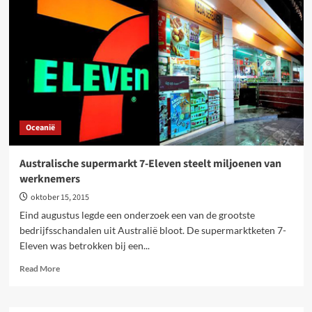
wat
met
het
personeel?
Oceanië
Australische supermarkt 7-Eleven steelt miljoenen van
werknemers
oktober 15, 2015
Eind augustus legde een onderzoek een van de grootste
bedrijfsschandalen uit Australië bloot. De supermarktketen 7-
Eleven was betrokken bij een...
Read
Read More
more
about
Australische