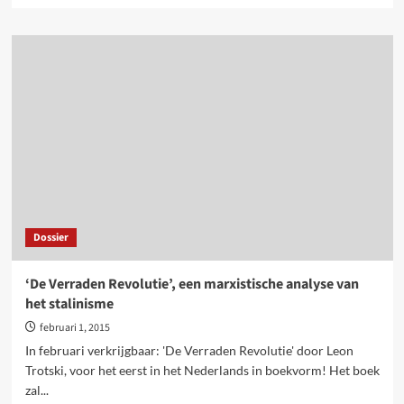
about
60
jaar
geleden:
toen
Chroetsjov
Stalin
afviel,
maar
geen
einde
maakte
aan
Dossier
het
stalinisme
‘De Verraden Revolutie’, een marxistische analyse van
het stalinisme
februari 1, 2015
In februari verkrijgbaar: 'De Verraden Revolutie' door Leon
Trotski, voor het eerst in het Nederlands in boekvorm! Het boek
zal...