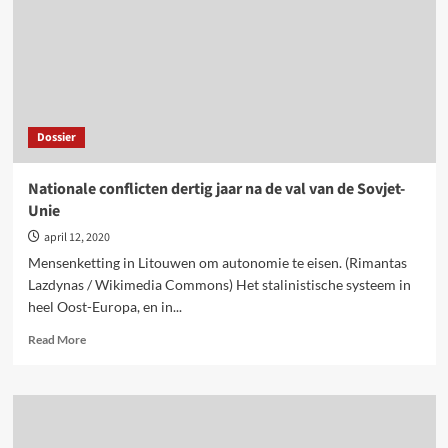
erfenis
Dossier
Nationale conflicten dertig jaar na de val van de Sovjet-
Unie
april 12, 2020
Mensenketting in Litouwen om autonomie te eisen. (Rimantas
Lazdynas / Wikimedia Commons) Het stalinistische systeem in
heel Oost-Europa, en in...
Read
Read More
more
about
Nationale
conflicten
dertig