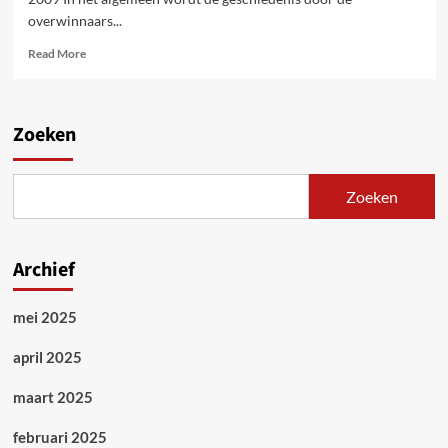
overwinnaars...
Read
Read More
more
about
20
jaar
Zoeken
geleden.
De
val
Zoeken
van
de
Berlijnse
Muur
Archief
mei 2025
april 2025
maart 2025
februari 2025