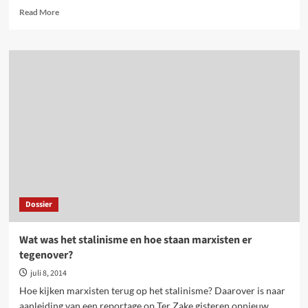
Read
Read More
more
about
‘De
Verraden
Revolutie’,
een
marxistische
analyse
van
het
stalinisme
Dossier
Wat was het stalinisme en hoe staan marxisten er
tegenover?
juli 8, 2014
Hoe kijken marxisten terug op het stalinisme? Daarover is naar
aanleiding van een reportage op Ter Zake gisteren opnieuw