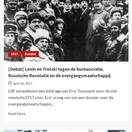
90
jaar
na
de
splitsing
tussen
stalinisten
en
trotskisten
1917
Dossier
in
België
[Debat] Lenin en Trotski tegen de bureaucratie.
Russische Revolutie en de overgangsmaatschappij
april 16, 2017
LSP verwelkomt een bijdrage van Eric Toussaint voor de site
revolutie1917.com. Eric vroeg ons om een dossier over de
overgangsmaatschappij...
Read
Read More
more
about
[Debat]