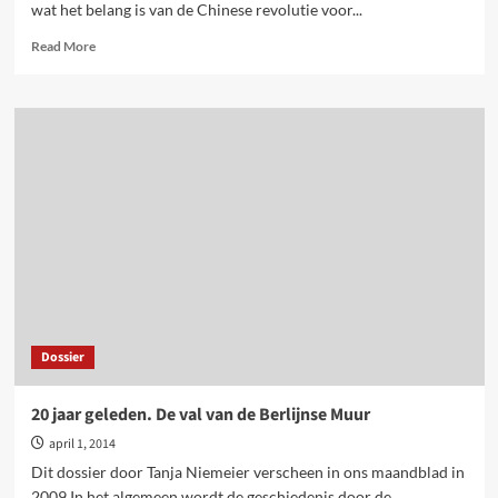
wat het belang is van de Chinese revolutie voor...
Read
Read More
more
about
65
jaar
geleden.
Oprichting
Chinese
Volksrepubliek
Dossier
20 jaar geleden. De val van de Berlijnse Muur
april 1, 2014
Dit dossier door Tanja Niemeier verscheen in ons maandblad in
2009 In het algemeen wordt de geschiedenis door de