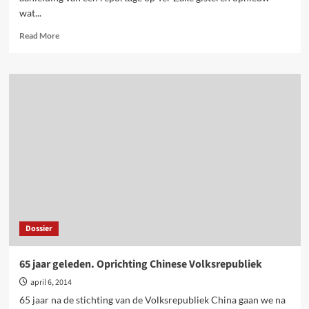
wat...
Read
Read More
more
about
Wat
was
het
stalinisme
en
hoe
staan
marxisten
er
tegenover?
Dossier
65 jaar geleden. Oprichting Chinese Volksrepubliek
april 6, 2014
65 jaar na de stichting van de Volksrepubliek China gaan we na