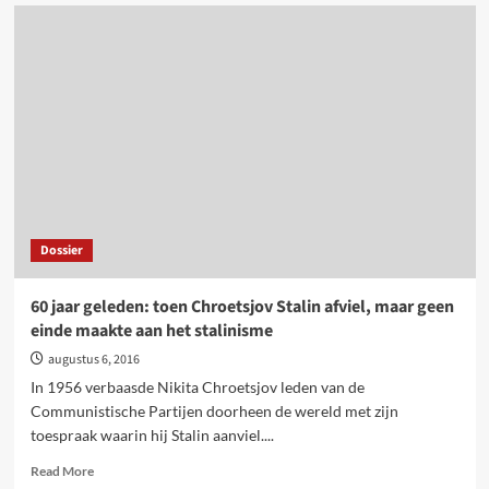
[Archieftekst]
1936:
start
van
de
stalinistische
‘grote
zuivering’
Dossier
60 jaar geleden: toen Chroetsjov Stalin afviel, maar geen
einde maakte aan het stalinisme
augustus 6, 2016
In 1956 verbaasde Nikita Chroetsjov leden van de
Communistische Partijen doorheen de wereld met zijn
toespraak waarin hij Stalin aanviel....
Read
Read More
more