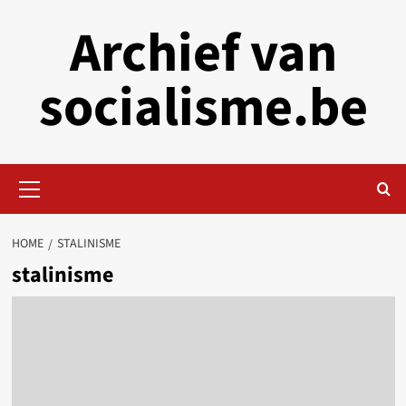
Skip
Archief van
to
content
socialisme.be
Primary
Menu
HOME
STALINISME
stalinisme