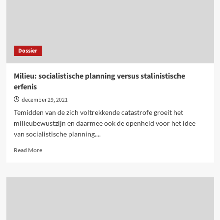
Dossier
Milieu: socialistische planning versus stalinistische
erfenis
december 29, 2021
Temidden van de zich voltrekkende catastrofe groeit het
milieubewustzijn en daarmee ook de openheid voor het idee
van socialistische planning....
Read
Read More
more
about
Milieu:
socialistische
planning
versus
stalinistische