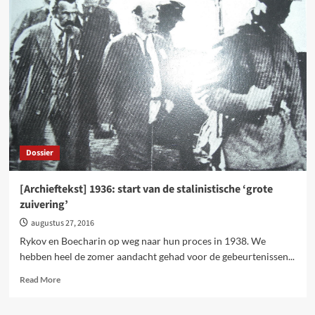
Lenin
en
Trotski
tegen
de
bureaucratie.
Russische
Revolutie
en
de
overgangsmaatschappij
Dossier
[Archieftekst] 1936: start van de stalinistische ‘grote
zuivering’
augustus 27, 2016
Rykov en Boecharin op weg naar hun proces in 1938. We
hebben heel de zomer aandacht gehad voor de gebeurtenissen...
Read
Read More
more
about