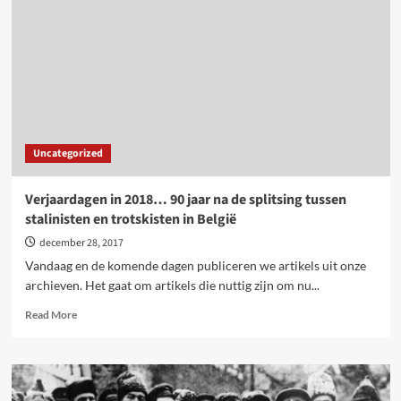
jaar
na
de
val
van
de
Sovjet-
Unie
Uncategorized
Verjaardagen in 2018… 90 jaar na de splitsing tussen
stalinisten en trotskisten in België
december 28, 2017
Vandaag en de komende dagen publiceren we artikels uit onze
archieven. Het gaat om artikels die nuttig zijn om nu...
Read
Read More
more
about
Verjaardagen
in
2018…