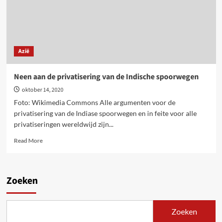
Azië
Neen aan de privatisering van de Indische spoorwegen
oktober 14, 2020
Foto: Wikimedia Commons Alle argumenten voor de
privatisering van de Indiase spoorwegen en in feite voor alle
privatiseringen wereldwijd zijn...
Read
Read More
more
about
Neen
aan
Zoeken
de
privatisering
van
Zoeken
de