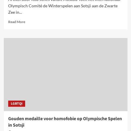
Olympisch Comité de Winterspelen aan Sotsji aan de Zwarte
Zee in...
Read
Read More
more
about
Olympische
Winterspelen
in
Sotsji
breken
alle
records
LGBTQI
Gouden medaille voor homofobie op Olympische Spelen
in Sotsji