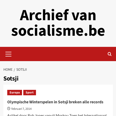
Skip
Archief van
to
content
socialisme.be
Primary
Menu
HOME
SOTSJI
Sotsji
Europa
Sport
Olympische Winterspelen in Sotsji breken alle records
februari 7, 2014
Artikel door Rob Jones vanuit Moskou Toen het Internationaal