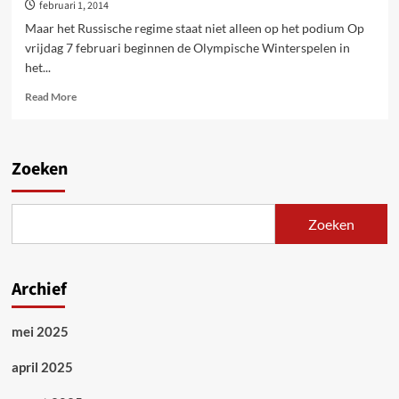
februari 1, 2014
Maar het Russische regime staat niet alleen op het podium Op
vrijdag 7 februari beginnen de Olympische Winterspelen in
het...
Read
Read More
more
about
Gouden
medaille
Zoeken
voor
homofobie
op
Zoeken
Olympische
Spelen
in
Sotsji
Archief
mei 2025
april 2025