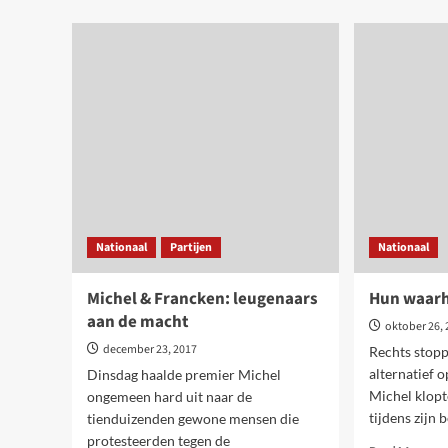
zal
effe
pas
plo
als
het
sch
hee
Nationaal
Partijen
Nationaal
Michel & Francken: leugenaars
Hun waarhe
aan de macht
oktober 26,
december 23, 2017
Rechts stopp
alternatief 
Dinsdag haalde premier Michel
Michel klopt
ongemeen hard uit naar de
tijdens zijn 
tienduizenden gewone mensen die
protesteerden tegen de
Rea