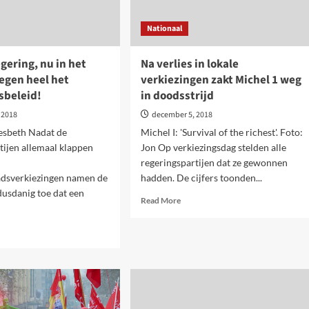
Nationaal
egering, nu in het
Na verlies in lokale
tegen heel het
verkiezingen zakt Michel 1 weg
sbeleid!
in doodsstrijd
 2018
december 5, 2018
esbeth Nadat de
Michel I: 'Survival of the richest'. Foto:
tijen allemaal klappen
Jon Op verkiezingsdag stelden alle
regeringspartijen dat ze gewonnen
dsverkiezingen namen de
hadden. De cijfers toonden...
usdanig toe dat een
Read
Read More
more
about
d
Na
e
verlies
ut
in
lokale
verkiezingen
zakt
ring,