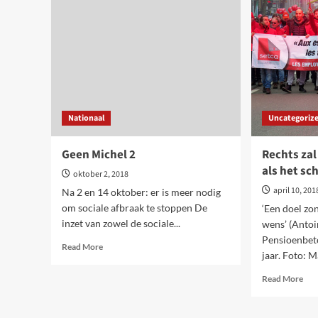
einde
nu
van
in
de
het
tunnel
offe
is
teg
weg
hee
bespaard
het
bes
Nationaal
Uncategoriz
Geen Michel 2
Rechts zal
als het sc
oktober 2, 2018
april 10, 201
Na 2 en 14 oktober: er is meer nodig
om sociale afbraak te stoppen De
‘Een doel zon
inzet van zowel de sociale...
wens’ (Antoi
Pensioenbet
Read
Read More
jaar. Foto: M
more
about
Rea
Read More
Geen
mor
Michel
abo
2
Rec