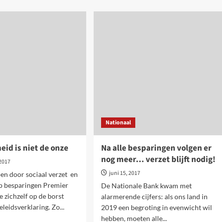
about
Soedancrisis
ctief
–
van
oien
bijna
val
regering
rik
naar
ft
doorstart
met
nieuwe
aanvallen
Nationaal
id is niet de onze
Na alle besparingen volgen er
nog meer… verzet blijft nodig!
 2017
juni 15, 2017
en door sociaal verzet en
op besparingen Premier
De Nationale Bank kwam met
e zichzelf op de borst
alarmerende cijfers: als ons land in
beleidsverklaring. Zo...
2019 een begroting in evenwicht wil
hebben, moeten alle...
d