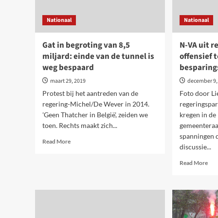
Nationaal
Nationaal
Gat in begroting van 8,5
N-VA uit r
miljard: einde van de tunnel is
offensief 
weg bespaard
besparing
maart 29, 2019
december 9,
Protest bij het aantreden van de
Foto door Li
regering-Michel/De Wever in 2014.
regeringspar
'Geen Thatcher in België', zeiden we
kregen in de
toen. Rechts maakt zich...
gemeenteraa
spanningen d
Read
Read More
discussie...
more
about
Rea
Read More
Gat
mor
in
abo
begroting
N-
van
VA
8,5
uit
miljard:
rege