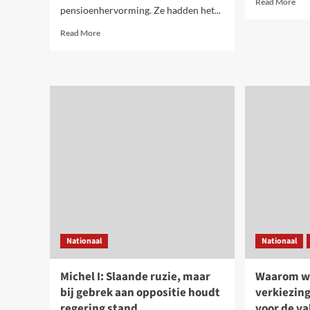
Read More
pensioenhervorming. Ze hadden het...
mor
abo
Read
Read More
Hu
more
waa
about
is
Michel
niet
&
de
Francken:
onz
leugenaars
aan
de
macht
Nationaal
Nationaal
Michel I: Slaande ruzie, maar
Waarom w
bij gebrek aan oppositie houdt
verkiezing
regering stand
voor de v