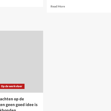
e
Read
Read More
ut
more
n
about
rheid
Na
alle
besparingen
volgen
e
er
nog
meer…
verzet
blijft
nodig!
Op de werkvloer
achten op de
en geen goed idee is
akbonden