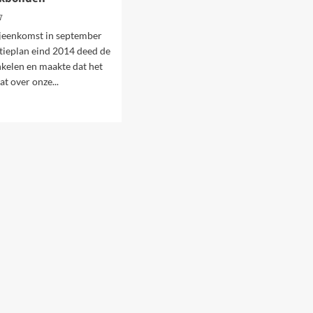
7
ijeenkomst in september
tieplan eind 2014 deed de
kelen en maakte dat het
t over onze...
d
e
ut
arom
hten
kiezingen
n
d
e
r
bonden