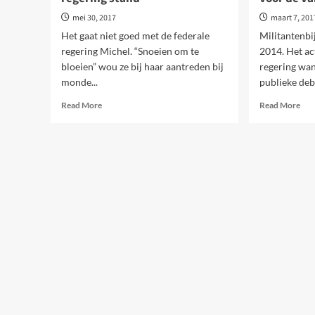
mei 30, 2017
maart 7, 201
Het gaat niet goed met de federale
Militantenb
regering Michel. “Snoeien om te
2014. Het ac
bloeien” wou ze bij haar aantreden bij
regering wan
monde...
publieke deba
Read
Rea
Read More
Read More
more
mor
about
abo
Michel
Wa
I:
wac
Slaande
op
ruzie,
de
maar
ver
bij
gee
gebrek
goe
aan
ide
oppositie
is
houdt
voo
regering
de
stand
vak